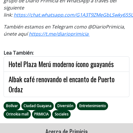
grupo de Diario Primicia en WhatsApp a través del
siguiente
link:
https://chat.whatsapp.com/G1A3T9ZMeGbLSwky655
También estamos en Telegram como @DiarioPrimicia,
El personal de seguridad se ha reforzado para
únete aquí
https://t.me/diarioprimicia
tranquilidad de los visitantes
Credito: PRIMICIA
Previous
Next
Lea También:
Hotel Plaza Merú moderno ícono guayanés
Albak café renovando el encanto de Puerto
Ordaz
Bolívar
Ciudad Guayana
Diversión
Entretenimiento
Orinokia mall
PRIMICIA
Sociales
Acerca de Primicia