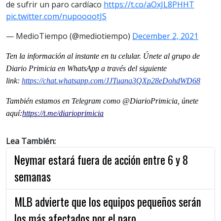
de sufrir un paro cardíaco
https://t.co/aOxJL8PHHT
pic.twitter.com/nupooootJS
— MedioTiempo (@mediotiempo)
December 2, 2021
Ten la información al instante en tu celular. Únete al grupo de
Diario Primicia en WhatsApp a través del siguiente
link:
https://chat.whatsapp.com/
JJTuanq3QXp28eDohdWD68
También estamos en Telegram como @DiarioPrimicia, únete
aquí:
https://t.me/
diarioprimicia
Lea También:
Neymar estará fuera de acción entre 6 y 8
semanas
MLB advierte que los equipos pequeños serán
los más afectados por el paro