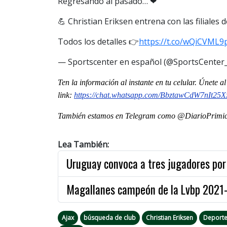
Regresando al pasado… ❤
💪 Christian Eriksen entrena con las filiales 
Todos los detalles 👉
https://t.co/wQiCVML9
— Sportscenter en español (@SportsCenter
Ten la informaci
ón al instante en tu celular. Únete 
link:
https://chat.whatsapp.com/
BbztawCdW7nIt25X
También estamos en Telegram como @DiarioPrimici
Lea También:
Uruguay convoca a tres jugadores por 
Magallanes campeón de la Lvbp 2021-
Ajax
búsqueda de club
Christian Eriksen
Deporte