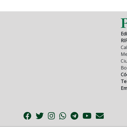
Edi
RI
Cal
Mez
Ci
Bo
Có
Tel
Ema