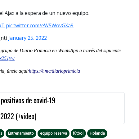
del Ajax a la espera de un nuevo equipo.
pT
pic.twitter.com/eW5WovGXa9
_nt)
January 25, 2022
al grupo de Diario Primicia en WhatsApp a través del siguiente
x251yw
a, únete aquí:
https://t.me/
diarioprimicia
positivos de covid-19
2022 (+video)
s
Entrenamiento
equipo reserva
fútbol
Holanda