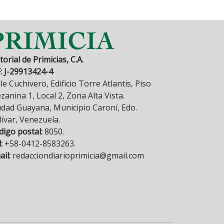
torial de Primicias, C.A.
F: J-29913424-4
le Cuchivero, Edificio Torre Atlantis, Piso
anina 1, Local 2, Zona Alta Vista.
udad Guayana, Municipio Caroní, Edo.
lívar, Venezuela.
digo postal:
8050.
:
+58-0412-8583263.
il:
redacciondiarioprimicia@gmail.com