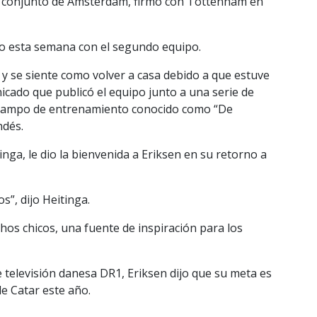
n el conjunto de Ámsterdam, firmó con Tottenham en
do esta semana con el segundo equipo.
e y se siente como volver a casa debido a que estuve
icado que publicó el equipo junto a una serie de
l campo de entrenamiento conocido como “De
ndés.
nga, le dio la bienvenida a Eriksen en su retorno a
s”, dijo Heitinga.
hos chicos, una fuente de inspiración para los
 televisión danesa DR1, Eriksen dijo que su meta es
e Catar este año.