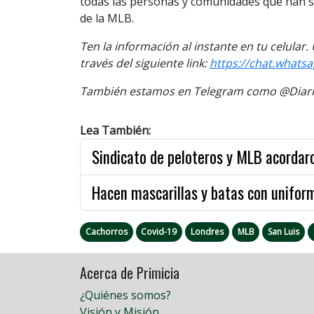
todas las personas y comunidades que han s
de la MLB.
Ten la información al instante en tu celular
través del siguiente link:
https://chat.whats
También estamos en Telegram como @Diario
Lea También:
Sindicato de peloteros y MLB acordaro
Hacen mascarillas y batas con unifo
Cachorros
Covid-19
Londres
MLB
San Luis
Acerca de Primicia
¿Quiénes somos?
Visión y Misión