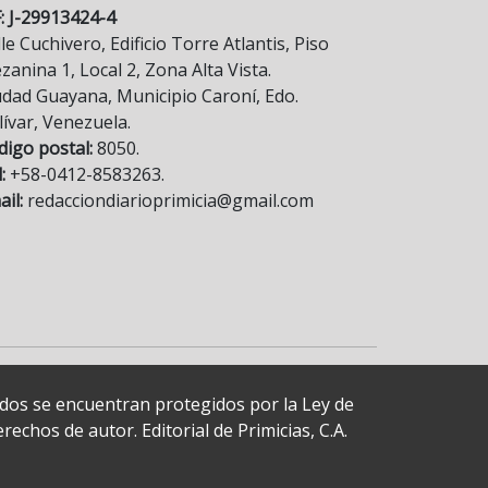
F: J-29913424-4
le Cuchivero, Edificio Torre Atlantis, Piso
anina 1, Local 2, Zona Alta Vista.
udad Guayana, Municipio Caroní, Edo.
lívar, Venezuela.
digo postal:
8050.
:
+58-0412-8583263.
il:
redacciondiarioprimicia@gmail.com
cados se encuentran protegidos por la Ley de
echos de autor. Editorial de Primicias, C.A.