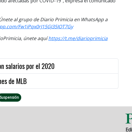
ido afectadas por COVID-19”, expresa el comunicado
. Únete al grupo de Diario Primicia en WhatsApp a
app.com/Fw1iPqx0rJ15GJ35IOT7Gy
Primicia, únete aquí
https://t.me/diarioprimicia
n salarios por el 2020
rmes de MLB
Suspensión
Edi