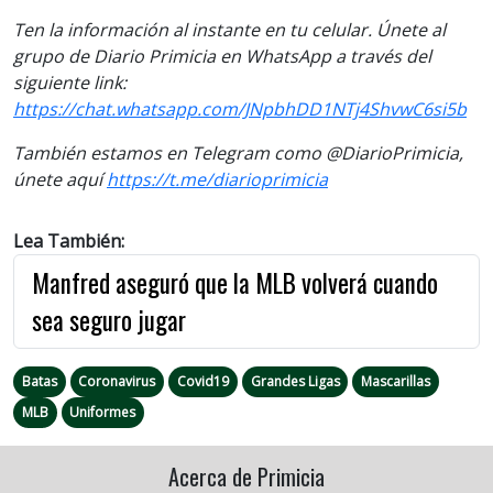
Ten la información al instante en tu celular. Únete al
grupo de Diario Primicia en WhatsApp a través del
siguiente link:
https://chat.whatsapp.com/JNpbhDD1NTj4ShvwC6si5b
También estamos en Telegram como @DiarioPrimicia,
únete aquí
https://t.me/diarioprimicia
Lea También:
Manfred aseguró que la MLB volverá cuando
sea seguro jugar
Batas
Coronavirus
Covid19
Grandes Ligas
Mascarillas
MLB
Uniformes
Acerca de Primicia