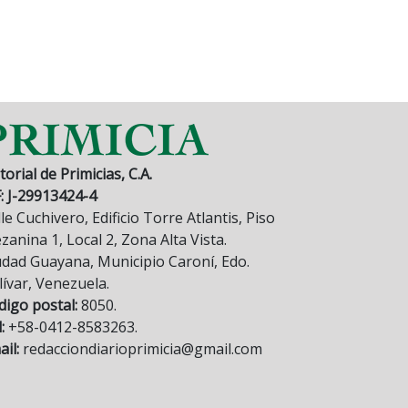
torial de Primicias, C.A.
F: J-29913424-4
le Cuchivero, Edificio Torre Atlantis, Piso
anina 1, Local 2, Zona Alta Vista.
udad Guayana, Municipio Caroní, Edo.
lívar, Venezuela.
digo postal:
8050.
:
+58-0412-8583263.
il:
redacciondiarioprimicia@gmail.com