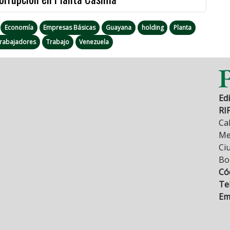
Economía
Empresas Básicas
Guayana
holding
Planta
rabajadores
Trabajo
Venezuela
Edi
RI
Cal
Mez
Ci
Bo
Có
Tel
Ema