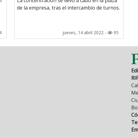
i
La concentración se llevó a cabo en la plaza
de la empresa, tras el intercambio de turnos.
4
jueves, 14 abril 2022 -
95
Edi
RI
Cal
Mez
Ci
Bo
Có
Tel
Ema