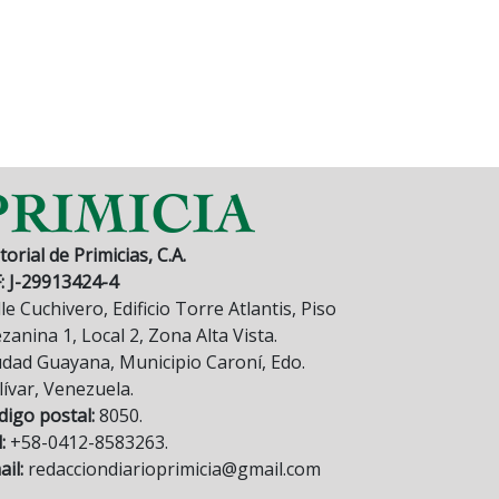
torial de Primicias, C.A.
F: J-29913424-4
le Cuchivero, Edificio Torre Atlantis, Piso
anina 1, Local 2, Zona Alta Vista.
udad Guayana, Municipio Caroní, Edo.
lívar, Venezuela.
digo postal:
8050.
:
+58-0412-8583263.
il:
redacciondiarioprimicia@gmail.com