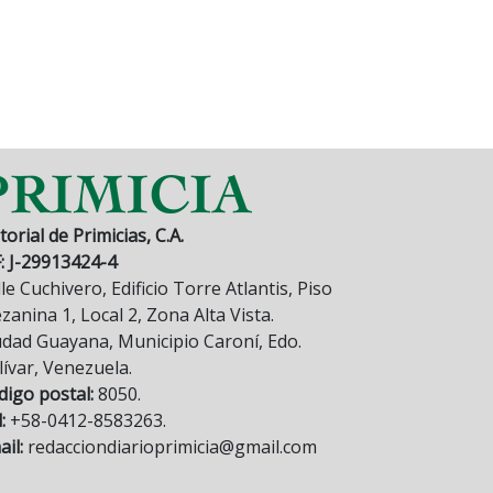
torial de Primicias, C.A.
F: J-29913424-4
le Cuchivero, Edificio Torre Atlantis, Piso
anina 1, Local 2, Zona Alta Vista.
udad Guayana, Municipio Caroní, Edo.
lívar, Venezuela.
digo postal:
8050.
:
+58-0412-8583263.
il:
redacciondiarioprimicia@gmail.com