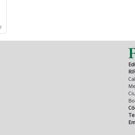
7
Edi
RI
Cal
Mez
Ci
Bo
Có
Tel
Ema