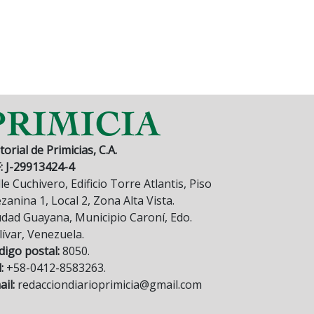
torial de Primicias, C.A.
F: J-29913424-4
le Cuchivero, Edificio Torre Atlantis, Piso
anina 1, Local 2, Zona Alta Vista.
udad Guayana, Municipio Caroní, Edo.
lívar, Venezuela.
digo postal:
8050.
:
+58-0412-8583263.
il:
redacciondiarioprimicia@gmail.com