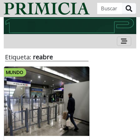
B
Etiqueta:
reabre
MUNDO