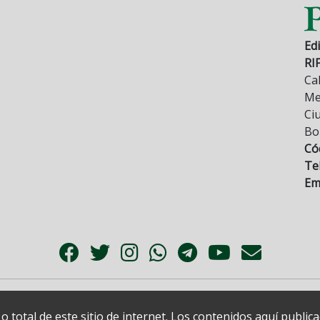
Edi
RI
Cal
Mez
Ci
Bo
Có
Tel
Ema
 total de este sitio de internet. Los contenidos aquí publi