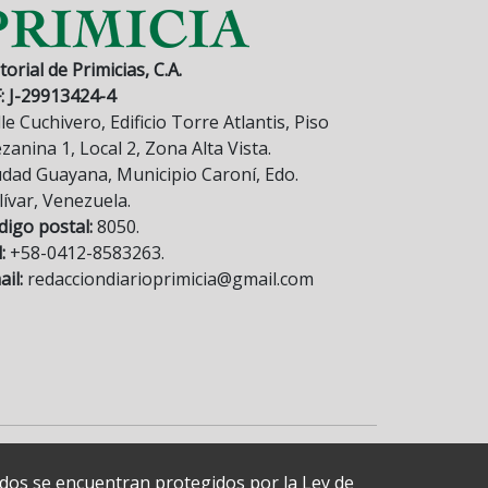
torial de Primicias, C.A.
F: J-29913424-4
le Cuchivero, Edificio Torre Atlantis, Piso
anina 1, Local 2, Zona Alta Vista.
udad Guayana, Municipio Caroní, Edo.
lívar, Venezuela.
digo postal:
8050.
:
+58-0412-8583263.
il:
redacciondiarioprimicia@gmail.com
cados se encuentran protegidos por la Ley de