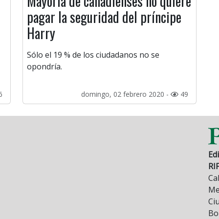
Mayoría de canadienses no quiere
pagar la seguridad del príncipe
Harry
Sólo el 19 % de los ciudadanos no se
opondría.
6
domingo, 02 febrero 2020 -
49
Edi
RI
Cal
Mez
Ci
Bo