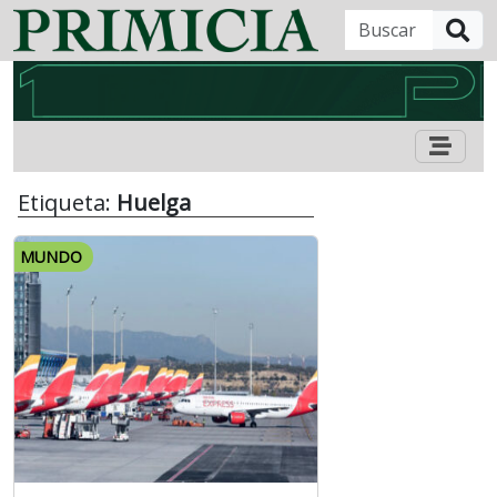
B
Etiqueta:
Huelga
MUNDO