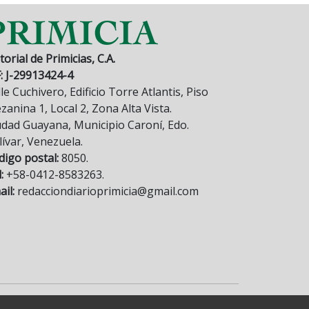
torial de Primicias, C.A.
F: J-29913424-4
le Cuchivero, Edificio Torre Atlantis, Piso
anina 1, Local 2, Zona Alta Vista.
udad Guayana, Municipio Caroní, Edo.
lívar, Venezuela.
digo postal:
8050.
:
+58-0412-8583263.
il:
redacciondiarioprimicia@gmail.com