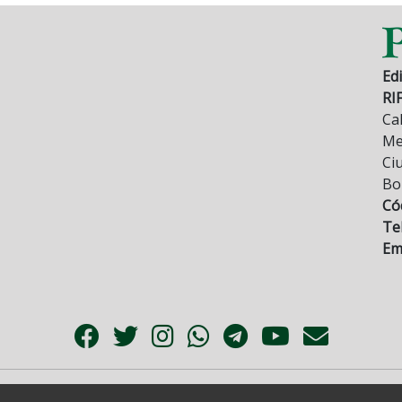
Edi
RI
Cal
Mez
Ci
Bo
Có
Tel
Ema