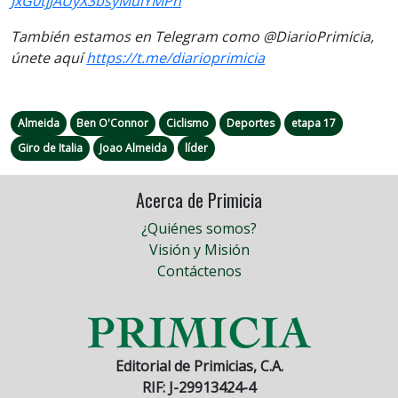
JxG0tjJAUyX3bsyMuiYMPh
También estamos en Telegram como @DiarioPrimicia,
únete aquí
https://t.me/diarioprimicia
Almeida
Ben O'Connor
Ciclismo
Deportes
etapa 17
Giro de Italia
Joao Almeida
líder
Acerca de Primicia
¿Quiénes somos?
Visión y Misión
Contáctenos
Editorial de Primicias, C.A.
RIF: J-29913424-4