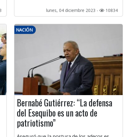
3
lunes, 04 diciembre 2023 -
10834
NACIÓN
Bernabé Gutiérrez: “La defensa
del Esequibo es un acto de
patriotismo”
Aseguró que la postura de los adecos es