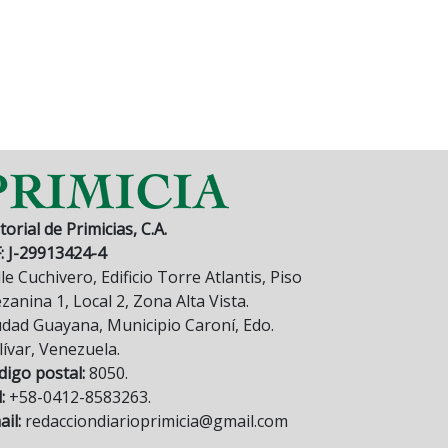
torial de Primicias, C.A.
F: J-29913424-4
le Cuchivero, Edificio Torre Atlantis, Piso
anina 1, Local 2, Zona Alta Vista.
udad Guayana, Municipio Caroní, Edo.
lívar, Venezuela.
digo postal:
8050.
:
+58-0412-8583263.
il:
redacciondiarioprimicia@gmail.com