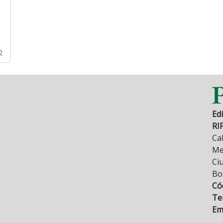
2
Edi
RI
Cal
Mez
Ci
Bo
Có
Tel
Ema