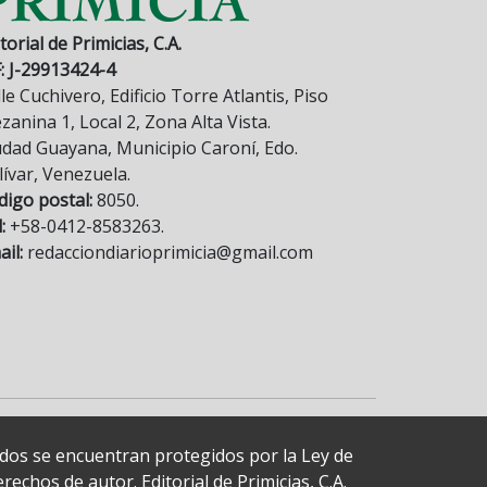
torial de Primicias, C.A.
F: J-29913424-4
le Cuchivero, Edificio Torre Atlantis, Piso
anina 1, Local 2, Zona Alta Vista.
udad Guayana, Municipio Caroní, Edo.
lívar, Venezuela.
digo postal:
8050.
:
+58-0412-8583263.
il:
redacciondiarioprimicia@gmail.com
cados se encuentran protegidos por la Ley de
echos de autor. Editorial de Primicias, C.A.