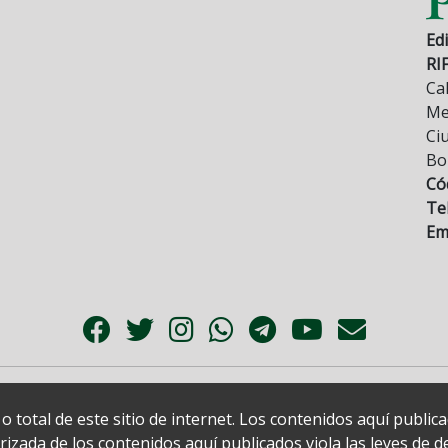
Edi
RI
Cal
Mez
Ci
Bo
Có
Tel
Ema
 total de este sitio de internet. Los contenidos aquí publi
zada de los contenidos aquí publicados viola las leyes de der