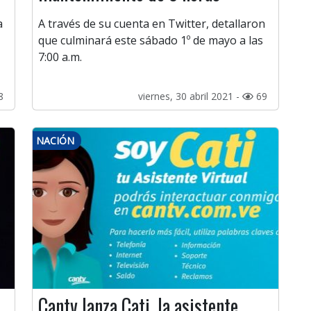
a
A través de su cuenta en Twitter, detallaron
que culminará este sábado 1º de mayo a las
7:00 a.m.
8
viernes, 30 abril 2021 -
69
NACIÓN
Cantv lanza Cati, la asistente