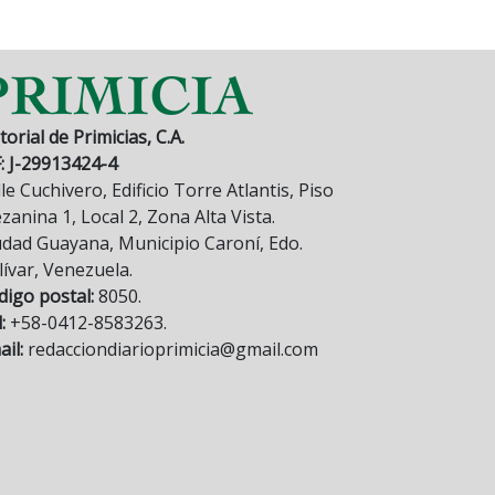
torial de Primicias, C.A.
F: J-29913424-4
le Cuchivero, Edificio Torre Atlantis, Piso
anina 1, Local 2, Zona Alta Vista.
udad Guayana, Municipio Caroní, Edo.
lívar, Venezuela.
digo postal:
8050.
:
+58-0412-8583263.
il:
redacciondiarioprimicia@gmail.com