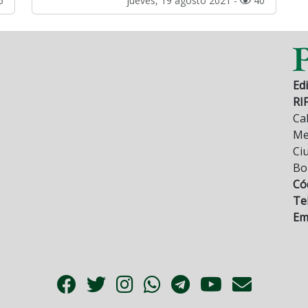
6
jueves, 19 agosto 2021 -
40
Edi
RI
Cal
Mez
Ci
Bo
Có
Tel
Ema