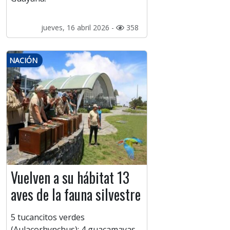
jueves, 16 abril 2026 -
358
NACIÓN
Vuelven a su hábitat 13
aves de la fauna silvestre
5 tucancitos verdes
(Aulacorhynchus); 4 guacamayas