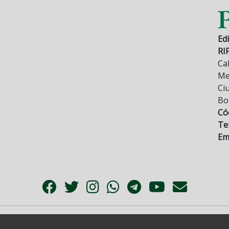
Edi
RI
Cal
Mez
Ci
Bo
Có
Tel
Ema