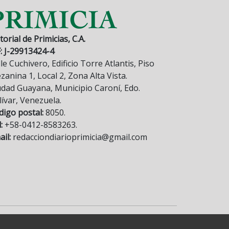
torial de Primicias, C.A.
F: J-29913424-4
le Cuchivero, Edificio Torre Atlantis, Piso
anina 1, Local 2, Zona Alta Vista.
udad Guayana, Municipio Caroní, Edo.
lívar, Venezuela.
digo postal:
8050.
:
+58-0412-8583263.
il:
redacciondiarioprimicia@gmail.com