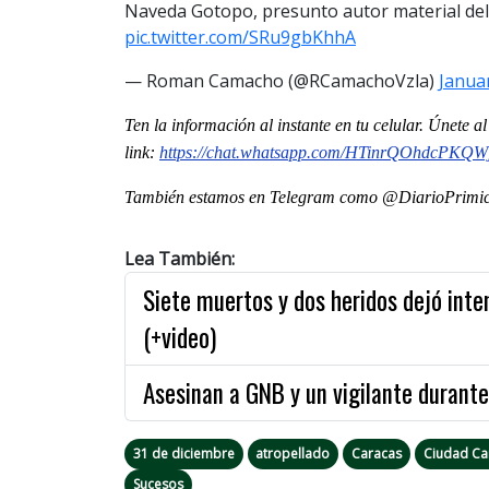
Naveda Gotopo, presunto autor material del 
pic.twitter.com/SRu9gbKhhA
— Roman Camacho (@RCamachoVzla)
Januar
Ten la informaci
ón al instante en tu celular. Únete 
link:
https://chat.whatsapp.com/HTinrQOhdcPKQ
También estamos en Telegram como @DiarioPrimici
Lea También:
Siete muertos y dos heridos dejó int
(+video)
Asesinan a GNB y un vigilante durant
31 de diciembre
atropellado
Caracas
Ciudad Ca
Sucesos