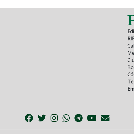
Edi
RI
Cal
Mez
Ci
Bo
Có
Tel
Ema