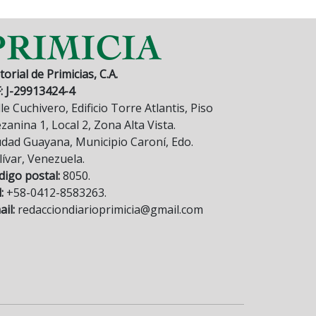
torial de Primicias, C.A.
F: J-29913424-4
le Cuchivero, Edificio Torre Atlantis, Piso
anina 1, Local 2, Zona Alta Vista.
udad Guayana, Municipio Caroní, Edo.
lívar, Venezuela.
digo postal:
8050.
:
+58-0412-8583263.
il:
redacciondiarioprimicia@gmail.com