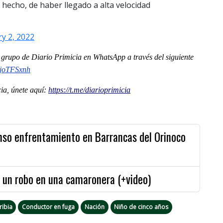
hecho, de haber llegado a alta velocidad
y 2, 2022
al grupo de Diario Primicia en WhatsApp a través del siguiente
WjoTFSxnh
a, únete aquí:
https://t.me/diarioprimicia
enso enfrentamiento en Barrancas del Orinoco
e un robo en una camaronera (+video)
ribia
Conductor en fuga
Nación
Niño de cinco años