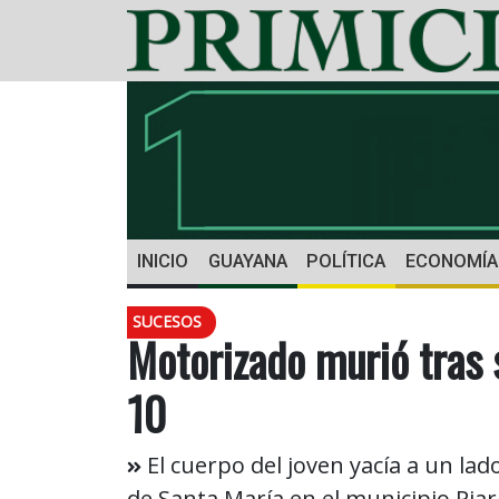
INICIO
GUAYANA
POLÍTICA
ECONOMÍA
SUCESOS
Motorizado murió tras s
10
El cuerpo del joven yacía a un lad
de Santa María en el municipio Piar