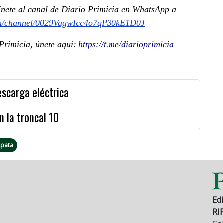
 Únete al canal de Diario Primicia en WhatsApp a
om/channel/0029VagwIcc4o7qP30kE1D0J
rimicia, únete aquí:
https://t.me/diarioprimicia
escarga eléctrica
n la troncal 10
pata
Edi
RI