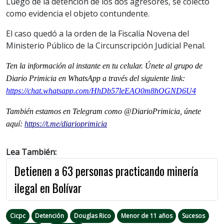
Luego de la detención de los dos agresores, se colectó
como evidencia el objeto contundente.
El caso quedó a la orden de la Fiscalía Novena del
Ministerio Público de la Circunscripción Judicial Penal.
Ten la informaci
ón al instante en tu celular. Únete al grupo de
Diario Primicia en WhatsApp a través del siguiente link:
https://chat.whatsapp.com/HhDb57leEAO0m8hOGND6U4
También estamos en Telegram como @DiarioPrimicia, únete
aquí:
https://t.me/diarioprimicia
Lea También:
Detienen a 63 personas practicando minería
ilegal en Bolívar
Cicpc
Detención
Douglas Rico
Menor de 11 años
Sucesos