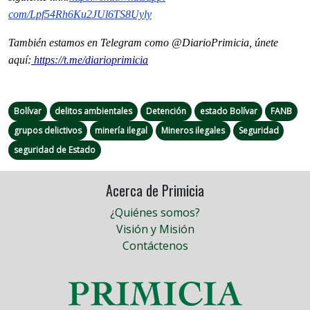
com/Lpf54Rh6Ku2JUl6TS8Uyly
También estamos en Telegram como @DiarioPrimicia, únete
aquí:
https://t.me/diarioprimicia
Bolívar
delitos ambientales
Detención
estado Bolívar
FANB
grupos delictivos
minería ilegal
Mineros ilegales
Seguridad
seguridad de Estado
Acerca de Primicia
¿Quiénes somos?
Visión y Misión
Contáctenos