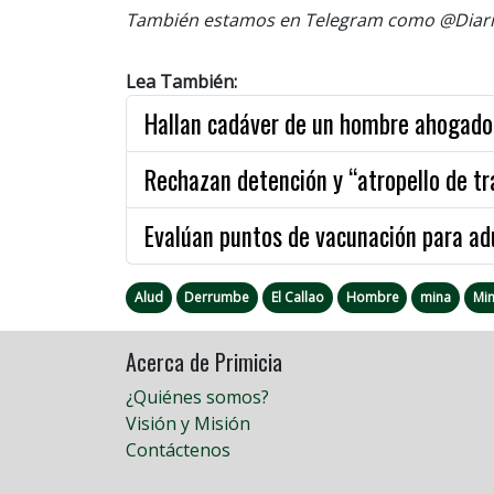
También estamos en Telegram como @Diario
Lea También:
Hallan cadáver de un hombre ahogado 
Rechazan detención y “atropello de tr
Evalúan puntos de vacunación para ad
Alud
Derrumbe
El Callao
Hombre
mina
Mi
Acerca de Primicia
¿Quiénes somos?
Visión y Misión
Contáctenos