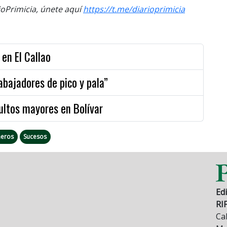
Primicia, únete aquí
https://t.me/
diarioprimicia
en El Callao
abajadores de pico y pala”
ultos mayores en Bolívar
neros
Sucesos
Edi
RI
Cal