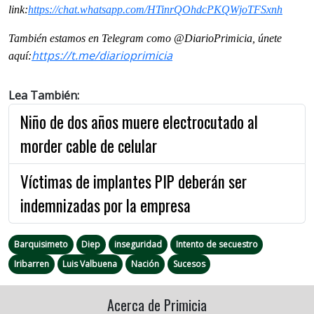
link:
https://chat.whatsapp.com/HTinrQOhdcPKQWjoTFSxnh
También estamos en Telegram como @DiarioPrimicia, únete
https://t.me/diarioprimicia
aquí:
Lea También:
Niño de dos años muere electrocutado al
morder cable de celular
Víctimas de implantes PIP deberán ser
indemnizadas por la empresa
Barquisimeto
Diep
inseguridad
Intento de secuestro
Iribarren
Luis Valbuena
Nación
Sucesos
Acerca de Primicia