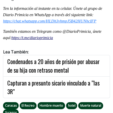
Ten la información al instante en tu celular. Únete al grupo de
Diario Primicia en WhatsApp a través del siguiente link:
https://chat.whatsapp.com/HLDh3vhmpJ5B42HUNhcIFP
También estamos en Telegram como @DiarioPrimicia, únete
aquí:
https://t.me/diarioprimicia
Lea También:
Condenados a 20 años de prisión por abusar
de su hija con retraso mental
Capturan a presunto sicario vinculado a “las
3R”
Caracas
El Recreo
Hombre muerto
hotel
Muerte natural
Sucesos