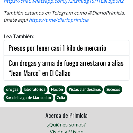
https://chat.whatsapp.com/Jv2hzmldg1SH1EaFbjb6h2
También estamos en Telegram como @DiarioPrimicia,
únete aquí
https://t.me/diarioprimicia
Lea También:
Presos por tener casi 1 kilo de mercurio
Con drogas y arma de fuego arrestaron a alias
“Jean Marco” en El Callao
drogas
laboratorios
Nación
Pistas clandestinas
Sucesos
Sur del Lago de Maracaibo
Zulia
Acerca de Primicia
¿Quiénes somos?
Visión y Misión