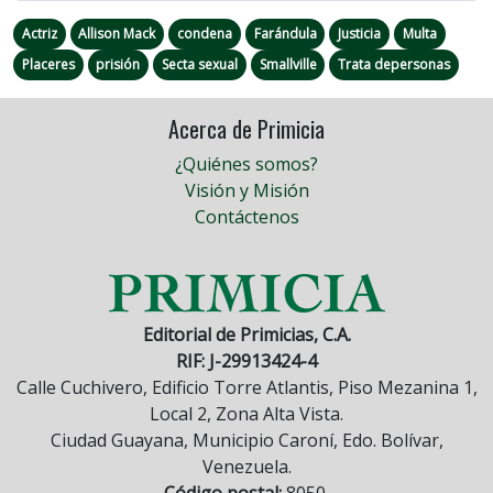
Actriz
Allison Mack
condena
Farándula
Justicia
Multa
Placeres
prisión
Secta sexual
Smallville
Trata depersonas
Acerca de Primicia
¿Quiénes somos?
Visión y Misión
Contáctenos
Editorial de Primicias, C.A.
RIF: J-29913424-4
Calle Cuchivero, Edificio Torre Atlantis, Piso Mezanina 1,
Local 2, Zona Alta Vista.
Ciudad Guayana, Municipio Caroní, Edo. Bolívar,
Venezuela.
Código postal:
8050.