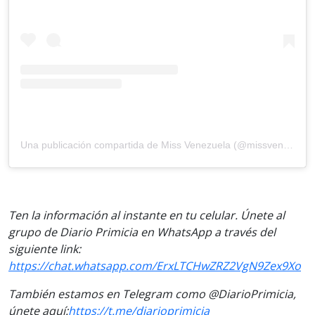
Una publicación compartida de Miss Venezuela (@missvenezuela)
Ten la información al instante en tu celular. Únete al
grupo de Diario Primicia en WhatsApp a través del
siguiente link:
https://chat.whatsapp.com/ErxLTCHwZRZ2VgN9Zex9Xo
También estamos en Telegram como @DiarioPrimicia,
únete aquí:
https://t.me/diarioprimicia