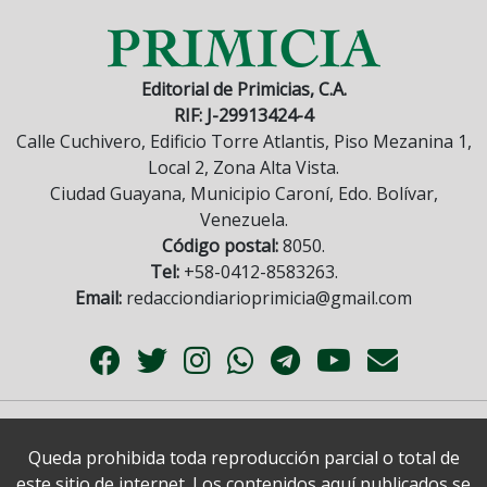
Editorial de Primicias, C.A.
RIF: J-29913424-4
Calle Cuchivero, Edificio Torre Atlantis, Piso Mezanina 1,
Local 2, Zona Alta Vista.
Ciudad Guayana, Municipio Caroní, Edo. Bolívar,
Venezuela.
Código postal:
8050.
Tel:
+58-0412-8583263.
Email:
redacciondiarioprimicia@gmail.com
Queda prohibida toda reproducción parcial o total de
este sitio de internet. Los contenidos aquí publicados se