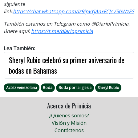
s
iguiente
link:
https://chat.whatsapp.com/Iz9ipvYjAnxFCJcV5hWzES
También estamos en Telegram como @DiarioPrimicia,
únete aquí:
https://t.me/diarioprimicia
Lea También:
Sheryl Rubio celebró su primer aniversario de
bodas en Bahamas
Actriz venezolana
Boda
Boda por la iglesia
Sheryl Rubio
Acerca de Primicia
¿Quiénes somos?
Visión y Misión
Contáctenos