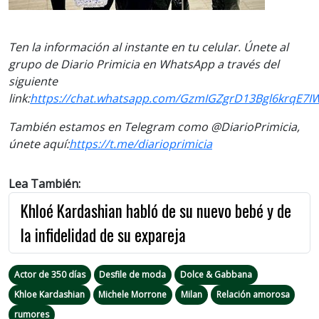
Ten la información al instante en tu celular. Únete al
grupo de Diario Primicia en WhatsApp a través del
siguiente
link:
https://chat.whatsapp.com/GzmIGZgrD13Bgl6krqE7I
También estamos en Telegram como @DiarioPrimicia,
únete aquí:
https://t.me/
diarioprimicia
Lea También:
Khloé Kardashian habló de su nuevo bebé y de
la infidelidad de su expareja
Actor de 350 días
Desfile de moda
Dolce & Gabbana
Khloe Kardashian
Michele Morrone
Milan
Relación amorosa
rumores