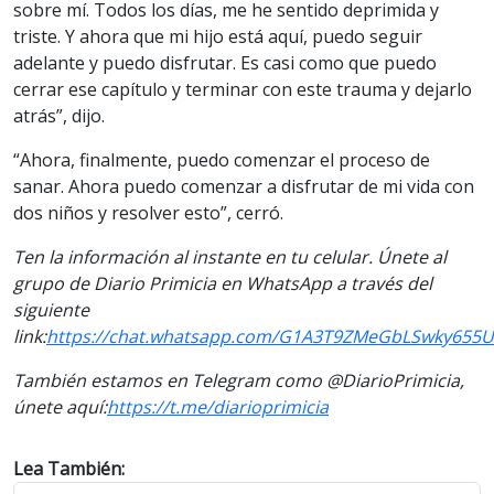
sobre mí. Todos los días, me he sentido deprimida y
triste. Y ahora que mi hijo está aquí, puedo seguir
adelante y puedo disfrutar. Es casi como que puedo
cerrar ese capítulo y terminar con este trauma y dejarlo
atrás”, dijo.
“Ahora, finalmente, puedo comenzar el proceso de
sanar. Ahora puedo comenzar a disfrutar de mi vida con
dos niños y resolver esto”, cerró.
Ten la información al instante en tu celular. Únete al
grupo de Diario Primicia en WhatsApp a través del
siguiente
link:
https://chat.whatsapp.com/G1A3T9ZMeGbLSwky655
También estamos en Telegram como @DiarioPrimicia,
únete aquí:
https://t.me/diarioprimicia
Lea También: