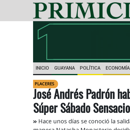
INICIO
GUAYANA
POLÍTICA
ECONOMÍA
PLACERES
José Andrés Padrón hab
Súper Sábado Sensacio
Hace unos días se conoció la salid
manera Natasha Monasterio decidió