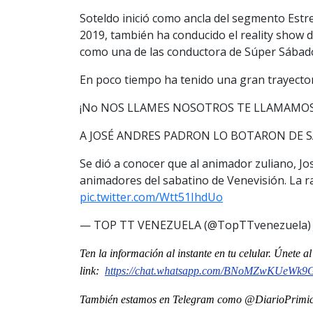
Soteldo inició como ancla del segmento Estre
2019, también ha conducido el reality show 
como una de las conductora de Súper Sábado
En poco tiempo ha tenido una gran trayector
¡No NOS LLAMES NOSOTROS TE LLAMAMOS!
A JOSÉ ANDRES PADRON LO BOTARON DE 
Se dió a conocer que al animador zuliano, Jo
animadores del sabatino de Venevisión. La raz
pic.twitter.com/Wtt51IhdUo
— TOP TT VENEZUELA (@TopTTvenezuela
Ten la información al instante en tu celular. Únete 
link:
https://chat.whatsapp.com/
BNoMZwKUeWk9GJ
También estamos en Telegram como @DiarioPrimici