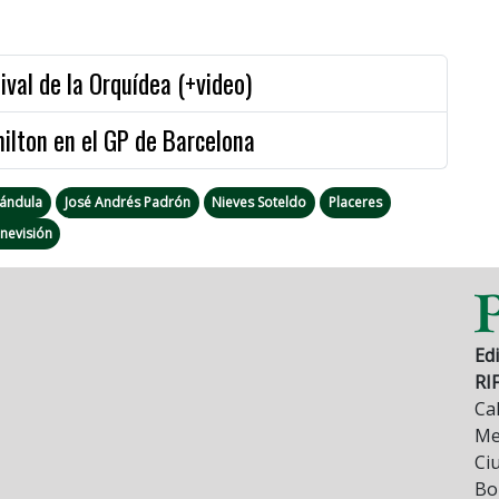
ival de la Orquídea (+video)
ilton en el GP de Barcelona
rándula
José Andrés Padrón
Nieves Soteldo
Placeres
nevisión
Edi
RI
Cal
Mez
Ci
Bo