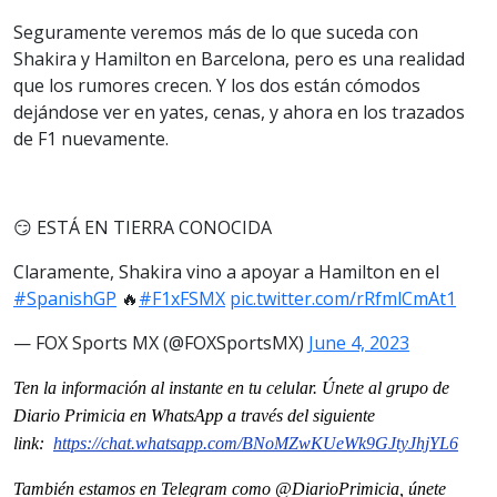
Seguramente veremos más de lo que suceda con
Shakira y Hamilton en Barcelona, pero es una realidad
que los rumores crecen. Y los dos están cómodos
dejándose ver en yates, cenas, y ahora en los trazados
de F1 nuevamente.
😏 ESTÁ EN TIERRA CONOCIDA
Claramente, Shakira vino a apoyar a Hamilton en el
#SpanishGP
🔥
#F1xFSMX
pic.twitter.com/rRfmlCmAt1
— FOX Sports MX (@FOXSportsMX)
June 4, 2023
Ten la información al instante en tu celular. Únete al grupo de
Diario Primicia en WhatsApp a través del siguiente
link:
https://chat.whatsapp.com/
BNoMZwKUeWk9GJtyJhjYL6
También estamos en Telegram como @DiarioPrimicia, únete