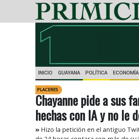
INICIO
GUAYANA
POLÍTICA
ECONOMÍA
PLACERES
Chayanne pide a sus f
hechas con IA y no le 
Hizo la petición en el antiguo Tw
de 24 horas contara con más de cuat