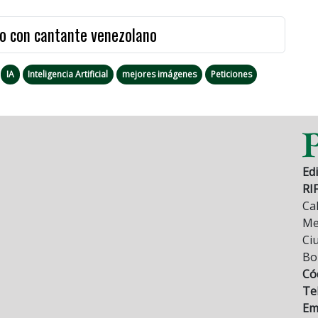
go con cantante venezolano
IA
Inteligencia Artificial
mejores imágenes
Peticiones
Edi
RI
Cal
Mez
Ci
Bo
Có
Tel
Ema