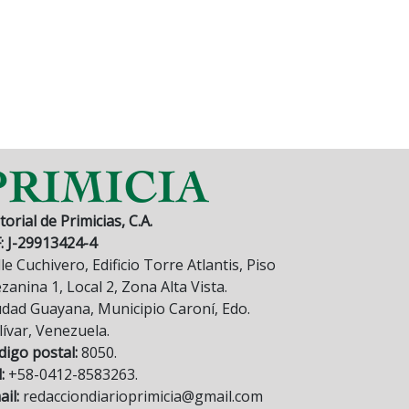
torial de Primicias, C.A.
F: J-29913424-4
le Cuchivero, Edificio Torre Atlantis, Piso
anina 1, Local 2, Zona Alta Vista.
udad Guayana, Municipio Caroní, Edo.
lívar, Venezuela.
digo postal:
8050.
:
+58-0412-8583263.
il:
redacciondiarioprimicia@gmail.com