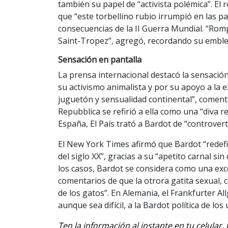
también su papel de “activista polémica”. El
que “este torbellino rubio irrumpió en las pa
consecuencias de la II Guerra Mundial. “Rom
Saint-Tropez”, agregó, recordando su emblem
Sensación en pantalla
La prensa internacional destacó la sensación
su activismo animalista y por su apoyo a la 
juguetón y sensualidad continental”, comentó
Repubblica se refirió a ella como una “diva reb
España, El País trató a Bardot de “controverti
El New York Times afirmó que Bardot “redefin
del siglo XX”, gracias a su “apetito carnal si
los casos, Bardot se considera como una exc
comentarios de que la otrora gatita sexual, 
de los gatos”. En Alemania, el Frankfurter Al
aunque sea difícil, a la Bardot política de lo
Ten la información al instante en tu celular