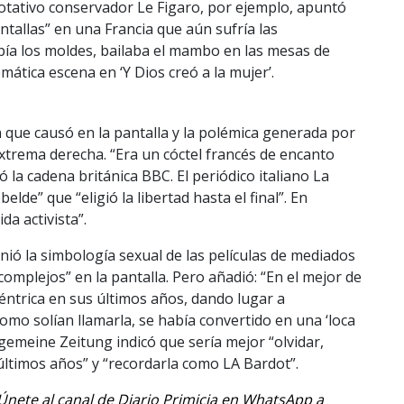
 rotativo conservador Le Figaro, por ejemplo, apuntó
ntallas” en una Francia que aún sufría las
pía los moldes, bailaba el mambo en las mesas de
ática escena en ‘Y Dios creó a la mujer’.
 que causó en la pantalla y la polémica generada por
extrema derecha. “Era un cóctel francés de encanto
 la cadena británica BBC. El periódico italiano La
elde” que “eligió la libertad hasta el final”. En
da activista”.
ió la simbología sexual de las películas de mediados
n complejos” en la pantalla. Pero añadió: “En el mejor de
éntrica en sus últimos años, dando lugar a
como solían llamarla, se había convertido en una ‘loca
lgemeine Zeitung indicó que sería mejor “olvidar,
s últimos años” y “recordarla como LA Bardot”.
. Únete al canal de Diario Primicia en WhatsApp a