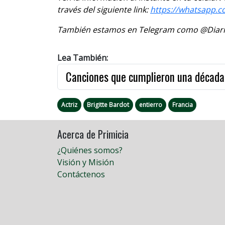
través del siguiente link:
https://whatsapp.
También estamos en Telegram como @Diario
Lea También:
Canciones que cumplieron una década
Actriz
Brigitte Bardot
entierro
Francia
Acerca de Primicia
¿Quiénes somos?
Visión y Misión
Contáctenos