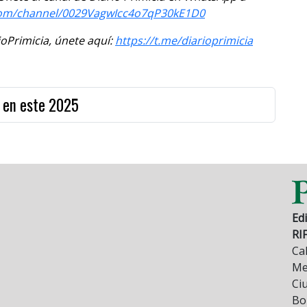
com/channel/0029VagwIcc4o7qP30kE1D0
Primicia, únete aquí:
https://t.me/diarioprimicia
 en este 2025
Edi
RI
Cal
Mez
Ci
Bo