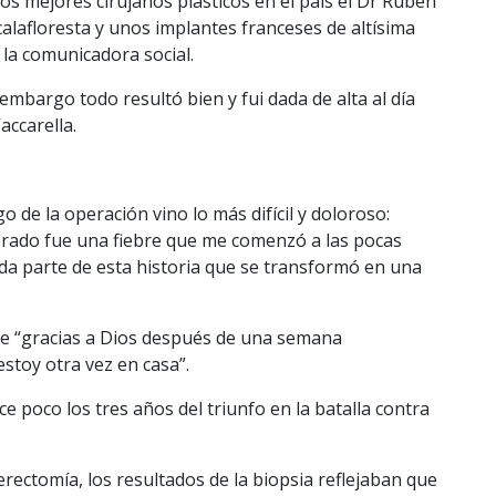
s mejores cirujanos plásticos en el país el Dr Rubén
calafloresta y unos implantes franceses de altísima
 la comunicadora social.
embargo todo resultó bien y fui dada de alta al día
accarella.
 de la operación vino lo más difícil y doloroso:
ado fue una fiebre que me comenzó a las pocas
gunda parte de esta historia que se transformó en una
que “gracias a Dios después de una semana
estoy otra vez en casa”.
e poco los tres años del triunfo en la batalla contra
erectomía, los resultados de la biopsia reflejaban que