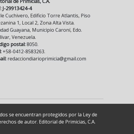
torial de Primicias, C.A.
F: J-29913424-4
le Cuchivero, Edificio Torre Atlantis, Piso
anina 1, Local 2, Zona Alta Vista.
udad Guayana, Municipio Caroní, Edo.
lívar, Venezuela.
digo postal:
8050.
:
+58-0412-8583263.
il:
redacciondiarioprimicia@gmail.com
cados se encuentran protegidos por la Ley de
echos de autor. Editorial de Primicias, C.A.