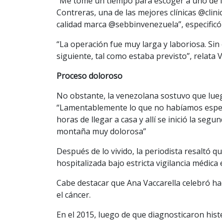
“Me tomé un tiempo para escoger a uno de lo
Contreras, una de las mejores clínicas @clini
calidad marca @sebbinvenezuela”, especificó
“La operación fue muy larga y laboriosa. Sin 
siguiente, tal como estaba previsto”, relata V
Proceso doloroso
No obstante, la venezolana sostuvo que luego
“Lamentablemente lo que no habíamos esper
horas de llegar a casa y allí se inició la se
montaña muy dolorosa”
Después de lo vivido, la periodista resaltó 
hospitalizada bajo estricta vigilancia médica 
Cabe destacar que Ana Vaccarella celebró hac
el cáncer.
En el 2015, luego de que diagnosticaron hist