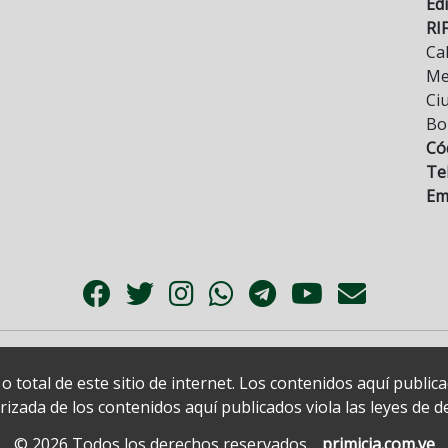
Edi
RI
Cal
Mez
Ci
Bo
Có
Tel
Ema
 total de este sitio de internet. Los contenidos aquí publi
zada de los contenidos aquí publicados viola las leyes de der
© 2026 Todos los derechos reservados.
primicia.com.ve