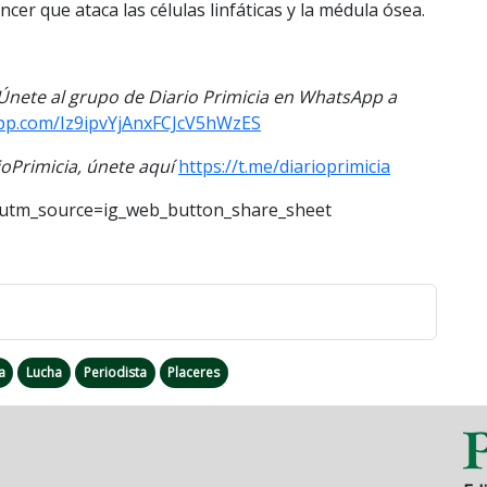
er que ataca las células linfáticas y la médula ósea.
. Únete al grupo de Diario Primicia en WhatsApp a
app.com/Iz9ipvYjAnxFCJcV5hWzES
Primicia, únete aquí
https://t.me/diarioprimicia
?utm_source=ig_web_button_share_sheet
a
Lucha
Periodista
Placeres