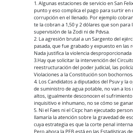
1. Algunas estaciones de servicio en San Fel
punto y eso complica el pago para surtir en
corrupción en el llenado. Por ejemplo cobran 
te la cobran a 1,50 y 2 dólares que son para
supervisión de la Zodi ni de Pdvsa.
2. La agresión brutal a un Sargento del ejérc
pasada, que fue grabado y expuesto en las r
Nada justifica la violencia desproporcionada c
3.Hay que solicitar la intervención del Circui
reestructuración del poder judicial, las policí
Violaciones a la Constitución son bochornos
4. Los Candidatos a diputados del Psuv y la 
de suministro de agua potable, no van a los
altos, igualmente desconocen el sufrimiento 
inquisitivo e inhumano, no se cómo se ganara
5. Ni el Faes ni el Cicpc han ejecutado pers
llamaría la atención sobre la gravedad de e
cuya estrategia es que la corte penal inter
Pero ahora la PEB está en las Estadísticas de 