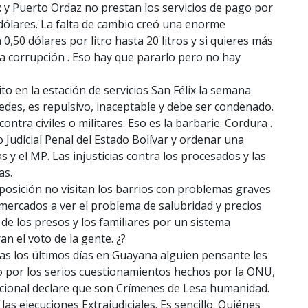
ix y Puerto Ordaz no prestan los servicios de pago por
 dólares. La falta de cambio creó una enorme
0,50 dólares por litro hasta 20 litros y si quieres más
 la corrupción . Eso hay que pararlo pero no hay
ito en la estación de servicios San Félix la semana
edes, es repulsivo, inaceptable y debe ser condenado.
ontra civiles o militares. Eso es la barbarie. Cordura .
to Judicial Penal del Estado Bolívar y ordenar una
as y el MP. Las injusticias contra los procesados y las
as.
oposición no visitan los barrios con problemas graves
 mercados a ver el problema de salubridad y precios
de los presos y los familiares por un sistema
n el voto de la gente. ¿?
onas los últimos días en Guayana alguien pensante les
so por los serios cuestionamientos hechos por la ONU,
nacional declare que son Crímenes de Lesa humanidad.
las ejecuciones Extrajudiciales. Es sencillo. Quiénes