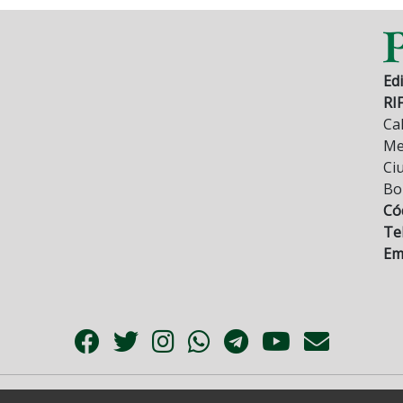
Edi
RI
Cal
Mez
Ci
Bo
Có
Tel
Ema