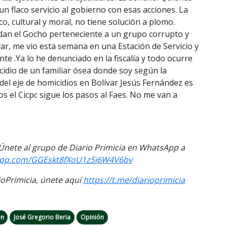
un flaco servicio al gobierno con esas acciones. La
o, cultural y moral, no tiene solución a plomo.
odan el Gocho perteneciente a un grupo corrupto y
var, me vio esta semana en una Estación de Servicio y
te .Ya lo he denunciado en la fiscalía y todo ocurre
cidio de un familiar ósea donde soy según la
fe del eje de homicidios en Bolívar Jesús Fernández es
os el Cicpc sigue los pasos al Faes. No me van a
. Únete al grupo de Diario Primicia en WhatsApp a
sapp.com/GGEskt8fXoU1z5i6W4V6bv
Primicia, únete aquí
https://t.me/diarioprimicia
en
José Gregorio Beria
Opinión