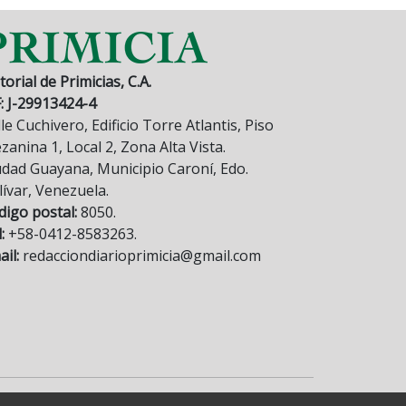
torial de Primicias, C.A.
F: J-29913424-4
le Cuchivero, Edificio Torre Atlantis, Piso
anina 1, Local 2, Zona Alta Vista.
udad Guayana, Municipio Caroní, Edo.
lívar, Venezuela.
digo postal:
8050.
:
+58-0412-8583263.
il:
redacciondiarioprimicia@gmail.com