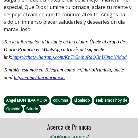
especial, Que Dios ilumine tu jornada, aclare tu mente y
despeje el camino que te conduce al éxito. Amigos ha
sido un inmenso placer saludarles y desearles un día
maravilloso.
Ten la informaci
ón al instante en tu celular. Únete al grupo de
Diario Primicia en WhatsApp a través del siguiente
link:
https://chat.whatsapp.com/KnTn2mbuRdQBnU8na18Mod
También estamos en Telegram como @DiarioPrimicia, únete
aquí:
https://t.me/diarioprimicia
Angel MONTILVA MORA
columna
El Saludo
Hablemos hoy de
Opinión
Saludo
Acerca de Primicia
¿Quiénes somos?