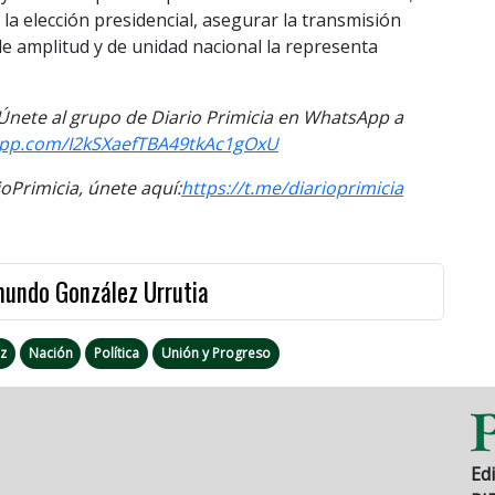
a elección presidencial, asegurar la transmisión
de amplitud y de unidad nacional la representa
. Únete al grupo de Diario Primicia en WhatsApp a
sapp.com/I2kSXaefTBA49tkAc1gOxU
Primicia, únete aquí:
https://t.me/diarioprimicia
mundo González Urrutia
z
Nación
Política
Unión y Progreso
Edi