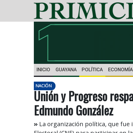
INICIO
GUAYANA
POLÍTICA
ECONOMÍA
NACIÓN
Unión y Progreso respa
Edmundo González
La organización política, que fue 
Electoral (CNE) para participar en l