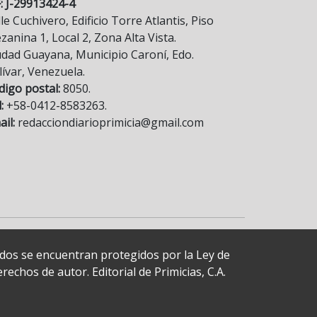
F: J-29913424-4
le Cuchivero, Edificio Torre Atlantis, Piso
anina 1, Local 2, Zona Alta Vista.
udad Guayana, Municipio Caroní, Edo.
lívar, Venezuela.
digo postal:
8050.
:
+58-0412-8583263.
il:
redacciondiarioprimicia@gmail.com
cados se encuentran protegidos por la Ley de
echos de autor. Editorial de Primicias, C.A.