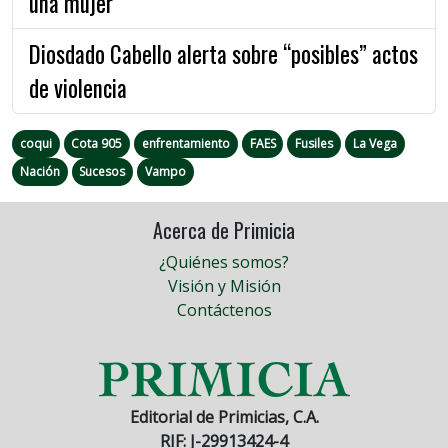
una mujer
Diosdado Cabello alerta sobre “posibles” actos
de violencia
coqui
Cota 905
enfrentamiento
FAES
Fusiles
La Vega
Nación
Sucesos
Vampo
Acerca de Primicia
¿Quiénes somos?
Visión y Misión
Contáctenos
Editorial de Primicias, C.A.
RIF: J-29913424-4