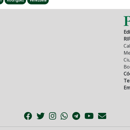
n
Rodríguez
Venezuela
Edi
RI
Cal
Mez
Ci
Bo
Có
Tel
Ema