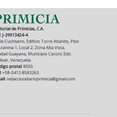
torial de Primicias, C.A.
F: J-29913424-4
le Cuchivero, Edificio Torre Atlantis, Piso
anina 1, Local 2, Zona Alta Vista.
udad Guayana, Municipio Caroní, Edo.
lívar, Venezuela.
digo postal:
8050.
:
+58-0412-8583263.
il:
redacciondiarioprimicia@gmail.com