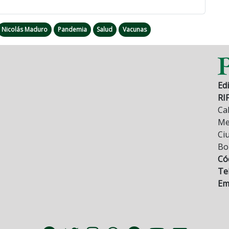
Nicolás Maduro
Pandemia
Salud
Vacunas
Edi
RI
Cal
Mez
Ci
Bo
Có
Tel
Ema