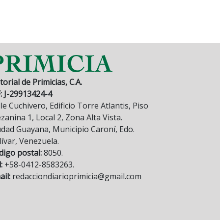
torial de Primicias, C.A.
F: J-29913424-4
le Cuchivero, Edificio Torre Atlantis, Piso
anina 1, Local 2, Zona Alta Vista.
udad Guayana, Municipio Caroní, Edo.
lívar, Venezuela.
digo postal:
8050.
:
+58-0412-8583263.
il:
redacciondiarioprimicia@gmail.com