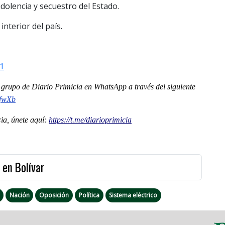
ndolencia y secuestro del Estado.
 interior del país.
1
al grupo de Diario Primicia en WhatsApp a través del siguiente
kfwXb
a, únete aquí:
https://t.me/diarioprimicia
 en Bolívar
Nación
Oposición
Política
Sistema eléctrico