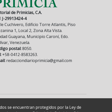
torial de Primicias, C.A.
F: J-29913424-4
le Cuchivero, Edificio Torre Atlantis, Piso
anina 1, Local 2, Zona Alta Vista.
udad Guayana, Municipio Caroní, Edo.
lívar, Venezuela.
digo postal:
8050.
:
+58-0412-8583263.
il:
redacciondiarioprimicia@gmail.com
cados se encuentran protegidos por la Ley de