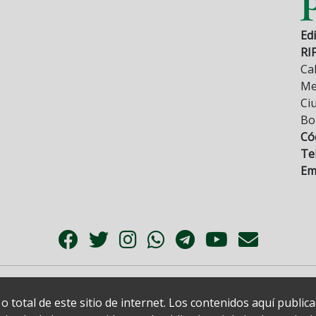
Edi
RI
Cal
Mez
Ci
Bo
Có
Tel
Ema
 total de este sitio de internet. Los contenidos aquí publi