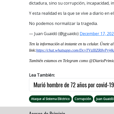
dictadura, sino su corrupción, incapacidad, i
Y esta realidad es la que se vive a diario en el
No podemos normalizar la tragedia.
— Juan Guaidó (@jguaido)
December 17, 202
Ten la informaci
ón al instante en tu celular. Únete 
link:
https://chat.whatsapp.com/DcvTVzIIlZR8vPrj4
También estamos en Telegram como @DiarioPrimici
Lea También:
Murió hombre de 72 años por covid-19
Ataque al Sistema Eléctrico
Corrupción
Juan Guaidó
Acerca de Primicia