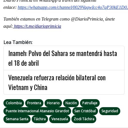
Diario Primicia en WhatsApp a través del siguiente
enlace:
https://whatsapp.com/channel/0029VagwIcc4o7qP30kE1D0
También estamos en Telegram como @DiarioPrimicia, únete
aquí:
https://t.me/diarioprimicia
Lea También:
Inameh: Polvo del Sahara se mantendrá hasta
el 18 de abril
Venezuela refuerza relación bilateral con
Vietnam y China
Colombia
Frontera
Horario
Nación
Patrullaje
Puente Internacional Atanasio Girardot
San Cristóbal
Seguridad
Semana Santa
Táchira
Venezuela
Zodi Táchira