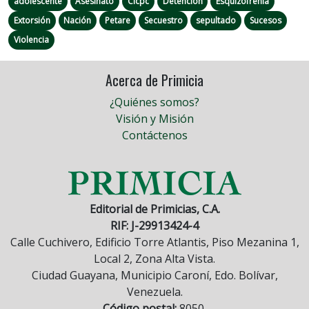
adolescente
Asesinato
Cicpc
Detención
Esquizofrenia
Extorsión
Nación
Petare
Secuestro
sepultado
Sucesos
Violencia
Acerca de Primicia
¿Quiénes somos?
Visión y Misión
Contáctenos
Editorial de Primicias, C.A.
RIF: J-29913424-4
Calle Cuchivero, Edificio Torre Atlantis, Piso Mezanina 1,
Local 2, Zona Alta Vista.
Ciudad Guayana, Municipio Caroní, Edo. Bolívar,
Venezuela.
Código postal:
8050.