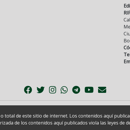
Edi
RI
Cal
Mez
Ci
Bo
Có
Tel
Ema
 total de este sitio de internet. Los contenidos aquí publi
zada de los contenidos aquí publicados viola las leyes de der